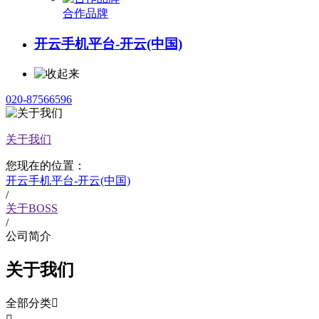
合作品牌
开云手机平台-开云(中国)
020-87566596
关于我们
您现在的位置：
开云手机平台-开云(中国)
/
关于BOSS
/
公司简介
关于我们
全部分类
