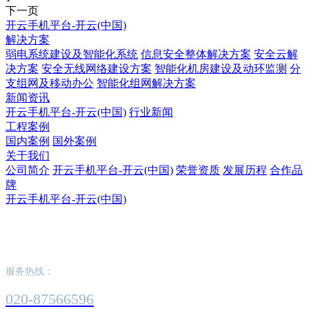
下一页
开云手机平台-开云(中国)
解决方案
弱电系统建设及智能化系统
信息安全整体解决方案
安全云解
决方案
安全无线网络建设方案
智能化机房建设及动环监测
分
支组网及移动办公
智能化组网解决方案
新闻资讯
开云手机平台-开云(中国)
行业新闻
工程案例
国内案例
国外案例
关于我们
公司简介
开云手机平台-开云(中国)
荣誉资质
发展历程
合作品
牌
开云手机平台-开云(中国)
开云手机平台-开云(中国)
服务热线：
020-87566596