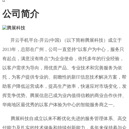

公司简介
开云手机平台-开云(中国) （以下简称腾展科技）成立于
2013年，总部在广州，公司一直坚持“以客户为中心，服务只
有起点，满意没有终点”为企业使命，依托多年的行业经验，
以客户需求为导向，用优质产品、专业技术和完善服务为依
托，为客户提供专业的、前瞻性的新IT信息技术解决方案，帮
助客户降低运营成本，提高生产效率，快速应对市场变化，发
挥竞争优势。腾展信息已成为业内值得信赖的商业合作伙伴、
华南地区最优秀的以客户体验为中心的智能服务商之一。
腾展科技自成立以来不断优化先进的服务管理体系、高交
付能力及扎实的技术储备和持续创新能力，多年来保持着与众