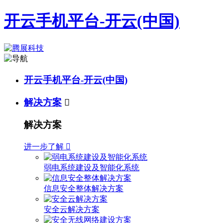
开云手机平台-开云(中国)
开云手机平台-开云(中国)
解决方案

解决方案
进一步了解

弱电系统建设及智能化系统
信息安全整体解决方案
安全云解决方案