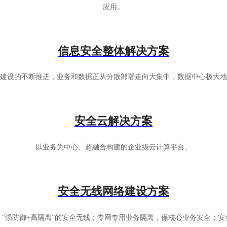
应用。
信息安全整体解决方案
建设的不断推进，业务和数据正从分散部署走向大集中，数据中心极大地
安全云解决方案
以业务为中心、超融合构建的企业级云计算平台。
安全无线网络建设方案
“强防御+高隔离”的安全无线；专网专用业务隔离，保核心业务安全；