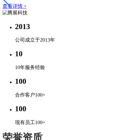
查看详情 +
2013
公司成立于2013年
10
10年服务经验
100
合作客户100+
100
现有员工100+
荣誉资质