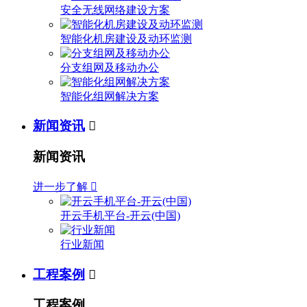
安全无线网络建设方案
智能化机房建设及动环监测
分支组网及移动办公
智能化组网解决方案
新闻资讯

新闻资讯
进一步了解

开云手机平台-开云(中国)
行业新闻
工程案例

工程案例