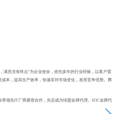
点，满意没有终点”为企业使命，依托多年的行业经验，以客户需
营成本，提高生产效率，快速应对市场变化，发挥竞争优势。腾
领先IT厂商紧密合作，先后成为绿盟金牌代理、H3C金牌代