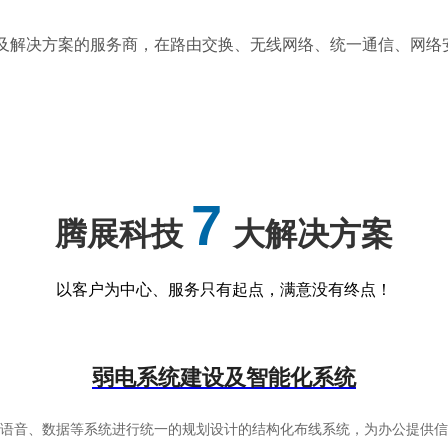
业服务及解决方案的服务商，在路由交换、无线网络、统一通信、网
7
腾展科技
大解决方案
以客户为中心、服务只有起点，满意没有终点！
弱电系统建设及智能化系统
有语音、数据等系统进行统一的规划设计的结构化布线系统，为办公提供信