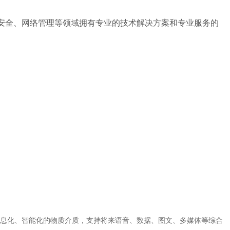
络安全、网络管理等领域拥有专业的技术解决方案和专业服务的
息化、智能化的物质介质，支持将来语音、数据、图文、多媒体等综合