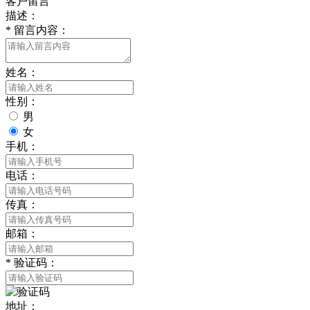
客户留言
描述：
*
留言内容：
姓名：
性别：
男
女
手机：
电话：
传真：
邮箱：
*
验证码：
地址：