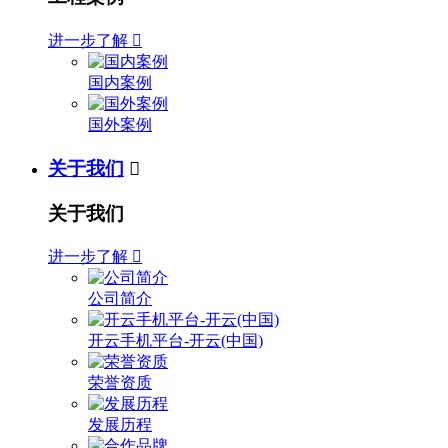
进一步了解

国内案例
国外案例
关于我们

关于我们
进一步了解

公司简介
开云手机平台-开云(中国)
荣誉资质
发展历程