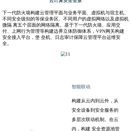
云计算安全全景
下一代防火墙构建云管理平面与业务平面、虚拟机与宿主机、
不同安全级别的等保业务区、不同用户的虚拟网络以及虚拟机
微隔 离五个层面的网络隔离。基于下一代防火墙、应用交
付、上网行为管理等构建边界立体防御体系，VPN网关构建
安全接入平台，堡 垒机、日志审计保障云管理平台运维安
全。
智能联动
构建从云内到云外，从
安全设备到安全服务的
多层次联动机制。在云
内，构建 安全资源池管