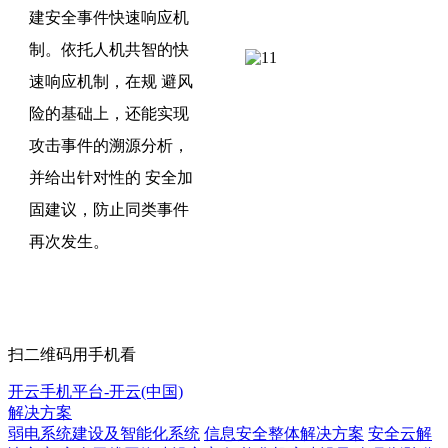
建安全事件快速响应机
制。依托人机共智的快
速响应机制，在规 避风
险的基础上，还能实现
攻击事件的溯源分析，
并给出针对性的 安全加
固建议，防止同类事件
再次发生。
扫二维码用手机看
开云手机平台-开云(中国)
解决方案
弱电系统建设及智能化系统
信息安全整体解决方案
安全云解