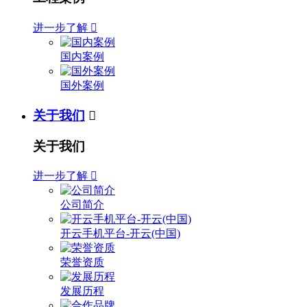
进一步了解

国内案例
国外案例
关于我们

关于我们
进一步了解

公司简介
开云手机平台-开云(中国)
荣誉资质
发展历程