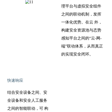
理平台与虚拟安全组件
之间的联动机制，发挥
一体化优势。在云 外，
构建安全资源池与态势
感知平台之间的“云-网-
端”联动体系，从而真正
的实现安全闭环。
快速响应
结合安全设备之间、安
全设备和安全人工服务
之间的智能联动，可 构