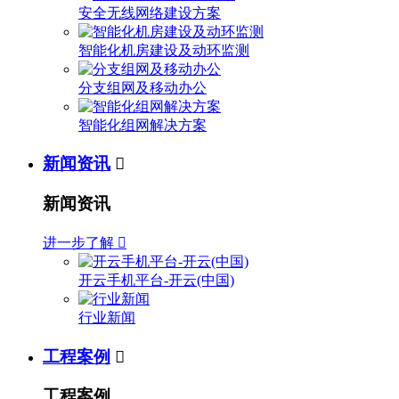
安全无线网络建设方案
智能化机房建设及动环监测
分支组网及移动办公
智能化组网解决方案
新闻资讯

新闻资讯
进一步了解

开云手机平台-开云(中国)
行业新闻
工程案例

工程案例