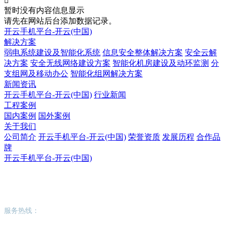

暂时没有内容信息显示
请先在网站后台添加数据记录。
开云手机平台-开云(中国)
解决方案
弱电系统建设及智能化系统
信息安全整体解决方案
安全云解
决方案
安全无线网络建设方案
智能化机房建设及动环监测
分
支组网及移动办公
智能化组网解决方案
新闻资讯
开云手机平台-开云(中国)
行业新闻
工程案例
国内案例
国外案例
关于我们
公司简介
开云手机平台-开云(中国)
荣誉资质
发展历程
合作品
牌
开云手机平台-开云(中国)
开云手机平台-开云(中国)
服务热线：