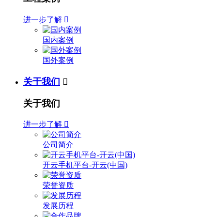
进一步了解

国内案例
国外案例
关于我们

关于我们
进一步了解

公司简介
开云手机平台-开云(中国)
荣誉资质
发展历程