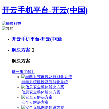
开云手机平台-开云(中国)
开云手机平台-开云(中国)
解决方案

解决方案
进一步了解

弱电系统建设及智能化系统
信息安全整体解决方案
安全云解决方案