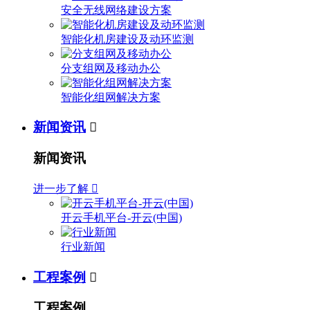
安全无线网络建设方案
智能化机房建设及动环监测
分支组网及移动办公
智能化组网解决方案
新闻资讯

新闻资讯
进一步了解

开云手机平台-开云(中国)
行业新闻
工程案例

工程案例