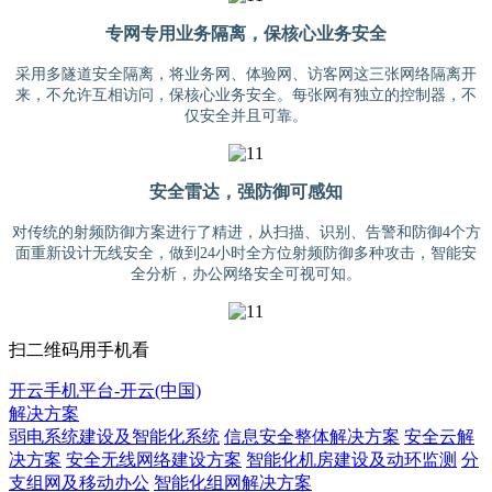
专网专用业务隔离，保核心业务安全
采用多隧道安全隔离，将业务网、体验网、访客网这三张网络隔离开
来，不允许互相访问，保核心业务安全。每张网有独立的控制器，不
仅安全并且可靠。
安全雷达，强防御可感知
对传统的射频防御方案进行了精进，从扫描、识别、告警和防御4个方
面重新设计无线安全，做到24小时全方位射频防御多种攻击，智能安
全分析，办公网络安全可视可知。
扫二维码用手机看
开云手机平台-开云(中国)
解决方案
弱电系统建设及智能化系统
信息安全整体解决方案
安全云解
决方案
安全无线网络建设方案
智能化机房建设及动环监测
分
支组网及移动办公
智能化组网解决方案