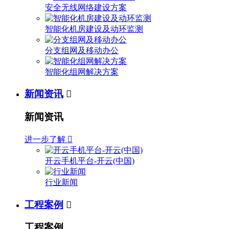
安全无线网络建设方案
智能化机房建设及动环监测
分支组网及移动办公
智能化组网解决方案
新闻资讯

新闻资讯
进一步了解

开云手机平台-开云(中国)
行业新闻
工程案例

工程案例