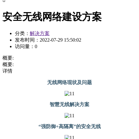

安全无线网络建设方案
分类：
解决方案
发布时间：
2022-07-29 15:50:02
访问量：
0
概要:
概要:
详情
无线网络现状及问题
智慧无线解决方案
“强防御+高隔离”的安全无线