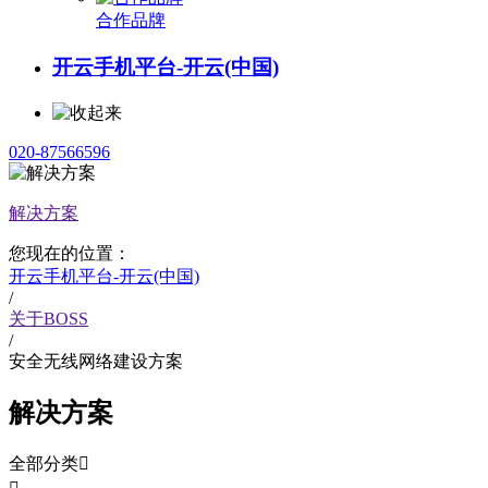
合作品牌
开云手机平台-开云(中国)
020-87566596
解决方案
您现在的位置：
开云手机平台-开云(中国)
/
关于BOSS
/
安全无线网络建设方案
解决方案
全部分类
