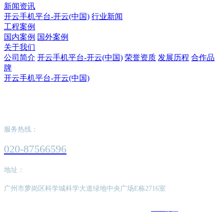
新闻资讯
开云手机平台-开云(中国)
行业新闻
工程案例
国内案例
国外案例
关于我们
公司简介
开云手机平台-开云(中国)
荣誉资质
发展历程
合作品
牌
开云手机平台-开云(中国)
开云手机平台-开云(中国)
服务热线：
020-87566596
地址：
广州市萝岗区科学城科学大道绿地中央广场E栋2716室
版权所有：开云手机平台-开云(中国)
SEO标签